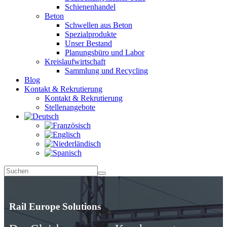
Schienenhandel
Beton
Schwellen aus Beton
Spezialprodukte
Unser Bestand
Planungsbüro und Labor
Kreislaufwirtschaft
Sammlung und Recycling
Blog
Kontakt & Rekrutierung
Kontakt & Rekrutierung
Stellenangebote
Rail Europe Solutions