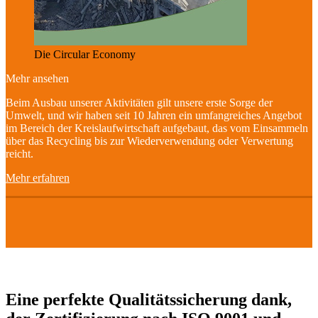
Die Circular Economy
Mehr ansehen
Beim Ausbau unserer Aktivitäten gilt unsere erste Sorge der
Umwelt, und wir haben seit 10 Jahren ein umfangreiches Angebot
im Bereich der Kreislaufwirtschaft aufgebaut, das vom Einsammeln
über das Recycling bis zur Wiederverwendung oder Verwertung
reicht.
Mehr erfahren
Eine perfekte Qualitätssicherung dank,