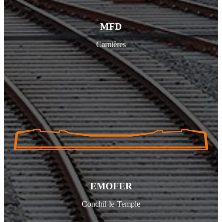
MFD
Carnières
EMOFER
Conchil-le-Temple