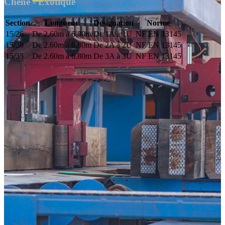
Chêne - Exotique
Section
Longueur
Désignation
Norme
15/26
De 2.60m à 6.80m
De 1A à 1U
NF EN 13145
15/30
De 2.60m à 6.80m
De 2A à 2U
NF EN 13145
15/35
De 2.60m à 6.80m
De 3A à 3U
NF EN 13145