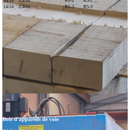
14/24
2,35m
R6-2
R5-2
14/24
2,40m
R6-3
R5-3
Bois d’appareils de voie