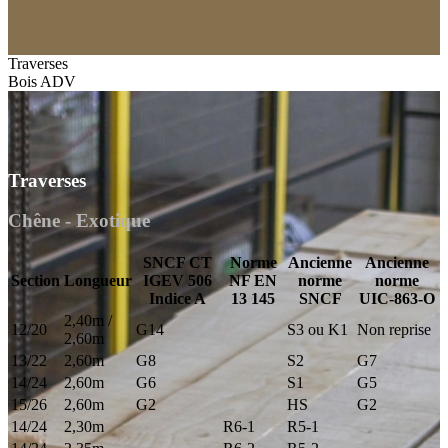
Traverses
Bois ADV
Traverses
Chêne - Exotique
SNCF CT
Norme
Ancienne
Ancienne
Section
Longueur
IGEV 506
NF EN
norme
norme
Indice A
13 145
SNCF
UIC-863-O
2,40m /
12/20
G14
S3 ou K1
Non reprise
2,60m
13/22
2,60m
G8
S2
G7
14/24
2,60m
G6
S1
G5
15/26
2,60m
G2
HS
G2
14/24
2,30m
R6-1
R5-1