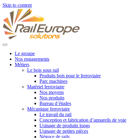
Skip to content
Le groupe
Nos engagements
Métiers
Le bois sous rail
Produits bois pour le ferroviaire
Parc machines
Matériel ferroviaire
Nos moyens
Nos produits
Bureau d’études
Mécanique ferroviaire
Le travail du rail
Conception et fabrication d’appareils de voie
Usinage de produits longs
Usinage de petites pièces
Négoce de rails