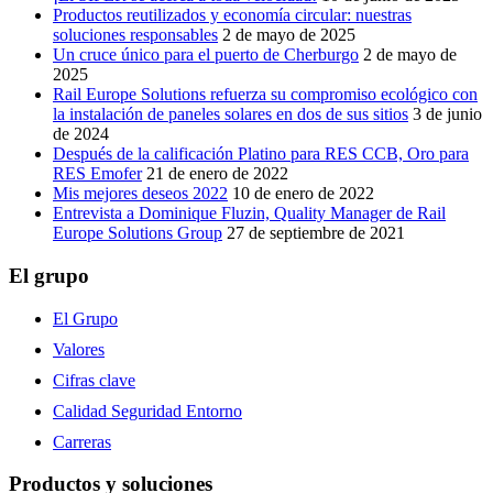
Productos reutilizados y economía circular: nuestras
soluciones responsables
2 de mayo de 2025
Un cruce único para el puerto de Cherburgo
2 de mayo de
2025
Rail Europe Solutions refuerza su compromiso ecológico con
la instalación de paneles solares en dos de sus sitios
3 de junio
de 2024
Después de la calificación Platino para RES CCB, Oro para
RES Emofer
21 de enero de 2022
Mis mejores deseos 2022
10 de enero de 2022
Entrevista a Dominique Fluzin, Quality Manager de Rail
Europe Solutions Group
27 de septiembre de 2021
El grupo
El Grupo
Valores
Cifras clave
Calidad Seguridad Entorno
Carreras
Productos y soluciones