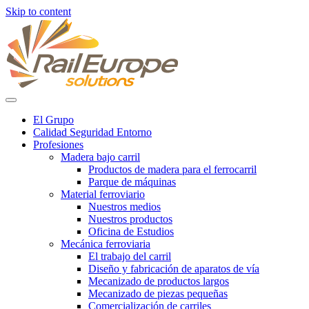
Skip to content
El Grupo
Calidad Seguridad Entorno
Profesiones
Madera bajo carril
Productos de madera para el ferrocarril
Parque de máquinas
Material ferroviario
Nuestros medios
Nuestros productos
Oficina de Estudios
Mecánica ferroviaria
El trabajo del carril
Diseño y fabricación de aparatos de vía
Mecanizado de productos largos
Mecanizado de piezas pequeñas
Comercialización de carriles